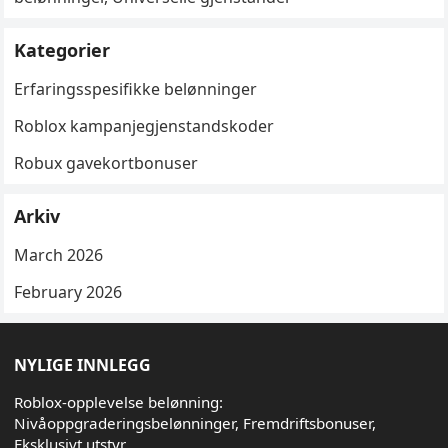
Kategorier
Erfaringsspesifikke belønninger
Roblox kampanjegjenstandskoder
Robux gavekortbonuser
Arkiv
March 2026
February 2026
NYLIGE INNLEGG
Roblox-opplevelse belønning:
Nivåoppgraderingsbelønninger, Fremdriftsbonuser,
Eksklusivt utstyr