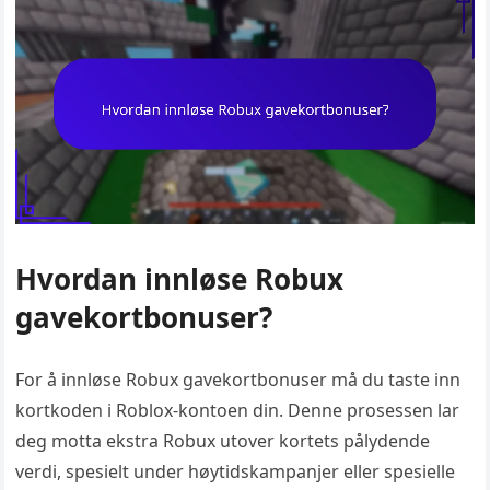
Hvordan innløse Robux
gavekortbonuser?
For å innløse Robux gavekortbonuser må du taste inn
kortkoden i Roblox-kontoen din. Denne prosessen lar
deg motta ekstra Robux utover kortets pålydende
verdi, spesielt under høytidskampanjer eller spesielle