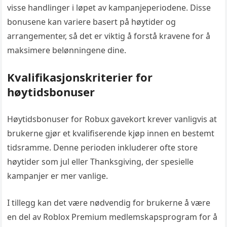
visse handlinger i løpet av kampanjeperiodene. Disse
bonusene kan variere basert på høytider og
arrangementer, så det er viktig å forstå kravene for å
maksimere belønningene dine.
Kvalifikasjonskriterier for
høytidsbonuser
Høytidsbonuser for Robux gavekort krever vanligvis at
brukerne gjør et kvalifiserende kjøp innen en bestemt
tidsramme. Denne perioden inkluderer ofte store
høytider som jul eller Thanksgiving, der spesielle
kampanjer er mer vanlige.
I tillegg kan det være nødvendig for brukerne å være
en del av Roblox Premium medlemskapsprogram for å