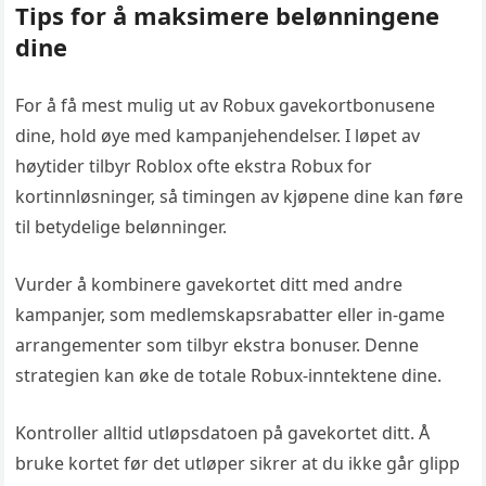
Tips for å maksimere belønningene
dine
For å få mest mulig ut av Robux gavekortbonusene
dine, hold øye med kampanjehendelser. I løpet av
høytider tilbyr Roblox ofte ekstra Robux for
kortinnløsninger, så timingen av kjøpene dine kan føre
til betydelige belønninger.
Vurder å kombinere gavekortet ditt med andre
kampanjer, som medlemskapsrabatter eller in-game
arrangementer som tilbyr ekstra bonuser. Denne
strategien kan øke de totale Robux-inntektene dine.
Kontroller alltid utløpsdatoen på gavekortet ditt. Å
bruke kortet før det utløper sikrer at du ikke går glipp