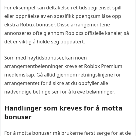
For eksempel kan deltakelse i et tidsbegrenset spill
eller oppnåelse av en spesifikk poengsum låse opp
ekstra Robux-bonuser. Disse arrangementene
annonseres ofte gjennom Robloxs offisielle kanaler, så
det er viktig å holde seg oppdatert.
Som med høytidsbonuser, kan noen
arrangementbelønninger kreve et Roblox Premium
medlemskap. Gå alltid gjennom retningslinjene for
arrangementet for å sikre at du oppfyller alle
nødvendige betingelser for å kreve belønninger.
Handlinger som kreves for å motta
bonuser
For å motta bonuser må brukerne først sørge for at de