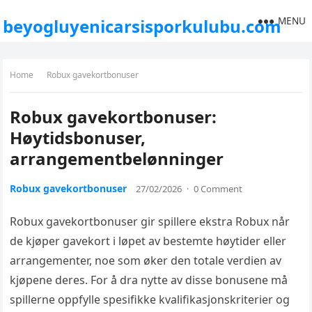
MENU
beyogluyenicarsisporkulubu.com
Home
Robux gavekortbonuser
Robux gavekortbonuser:
Høytidsbonuser,
arrangementbelønninger
Robux gavekortbonuser
27/02/2026
·
0 Comment
Robux gavekortbonuser gir spillere ekstra Robux når
de kjøper gavekort i løpet av bestemte høytider eller
arrangementer, noe som øker den totale verdien av
kjøpene deres. For å dra nytte av disse bonusene må
spillerne oppfylle spesifikke kvalifikasjonskriterier og