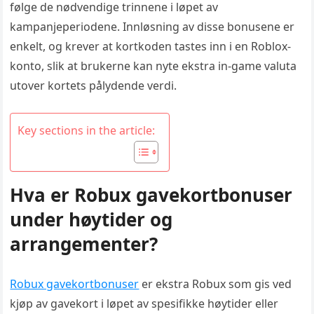
følge de nødvendige trinnene i løpet av
kampanjeperiodene. Innløsning av disse bonusene er
enkelt, og krever at kortkoden tastes inn i en Roblox-
konto, slik at brukerne kan nyte ekstra in-game valuta
utover kortets pålydende verdi.
Key sections in the article:
Hva er Robux gavekortbonuser
under høytider og
arrangementer?
Robux gavekortbonuser
er ekstra Robux som gis ved
kjøp av gavekort i løpet av spesifikke høytider eller