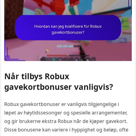
Når tilbys Robux
gavekortbonuser vanligvis?
Robux gavekortbonuser er vanligvis tilgjengelige i
løpet av høytidssesonger og spesielle arrangementer,
og gir brukerne ekstra Robux når de kjøper gavekort.
Disse bonusene kan variere i hyppighet og beløp, ofte