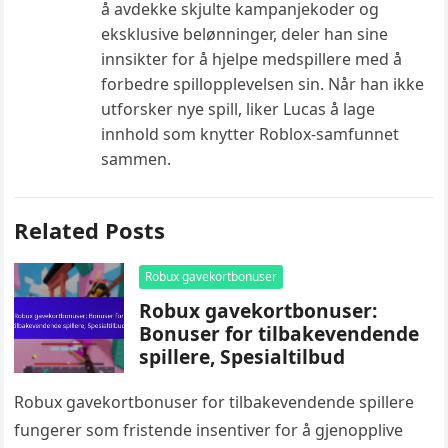
å avdekke skjulte kampanjekoder og
eksklusive belønninger, deler han sine
innsikter for å hjelpe medspillere med å
forbedre spillopplevelsen sin. Når han ikke
utforsker nye spill, liker Lucas å lage
innhold som knytter Roblox-samfunnet
sammen.
Related Posts
Robux gavekortbonuser
Robux gavekortbonuser:
Bonuser for tilbakevendende
spillere, Spesialtilbud
Robux gavekortbonuser for tilbakevendende spillere
fungerer som fristende insentiver for å gjenopplive