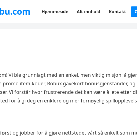
ubu.com
Hjemmeside
Alt innhold
Kontakt
! Vi ble grunnlagt med en enkel, men viktig misjon: å gjø
ruke promo item-koder, Robux gavekort bonusgjenstander, og
er. Vi forstår hvor frustrerende det kan være å lete etter d
sted for å gi deg en enklere og mer fornøyelig spillopplevels
 først og jobber for å gjøre nettstedet vårt så enkelt som m