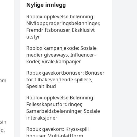
Nylige innlegg
Roblox-opplevelse belønning:
Nivåoppgraderingsbelønninger,
Fremdriftsbonuser, Eksklusivt
utstyr
Roblox kampanjekode: Sosiale
medier giveaways, Influencer-
koder, Virale kampanjer
Robux gavekortbonuser: Bonuser
for tilbakevendende spillere,
 om
Spesialtilbud
Roblox-opplevelse Belønning:
Fellesskapsutfordringer,
Samarbeidsbelønninger, Sosiale
interaksjoner
sin
Robux gavekort: Kryss-spill
ig,
bonuser, Multi-plattform