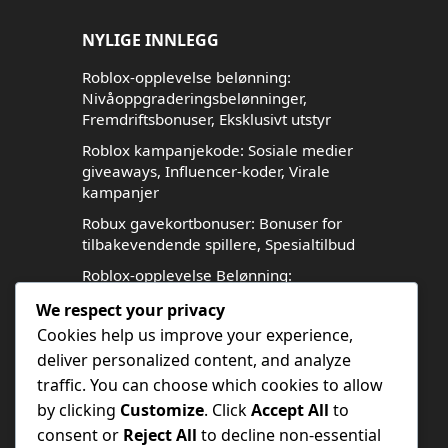
NYLIGE INNLEGG
Roblox-opplevelse belønning:
Nivåoppgraderingsbelønninger,
Fremdriftsbonuser, Eksklusivt utstyr
Roblox kampanjekode: Sosiale medier
giveaways, Influencer-koder, Virale
kampanjer
Robux gavekortbonuser: Bonuser for
tilbakevendende spillere, Spesialtilbud
Roblox-opplevelse Belønning:
Fellesskapsutfordringer,
We respect your privacy
Samarbeidsbelønninger, Sosiale
Cookies help us improve your experience,
interaksjoner
deliver personalized content, and analyze
Robux gavekort: Kryss-spill bonuser,
traffic. You can choose which cookies to allow
Multi-plattform belønninger,
by clicking
Customize
. Click
Accept All
to
Universelle gjenstander
consent or
Reject All
to decline non-essential