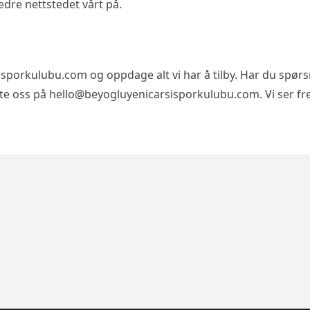
bedre nettstedet vårt på.
rsisporkulubu.com og oppdage alt vi har å tilby. Har du spør
kte oss på
hello@beyogluyenicarsisporkulubu.com
. Vi ser f