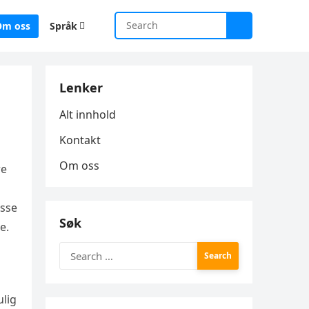
Om oss
Språk
Lenker
Alt innhold
Kontakt
Om oss
re
isse
Søk
e.
Search
for:
ulig