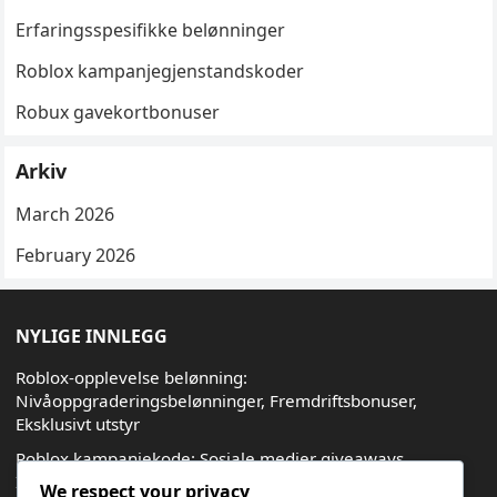
Erfaringsspesifikke belønninger
Roblox kampanjegjenstandskoder
Robux gavekortbonuser
Arkiv
March 2026
February 2026
NYLIGE INNLEGG
Roblox-opplevelse belønning:
Nivåoppgraderingsbelønninger, Fremdriftsbonuser,
Eksklusivt utstyr
Roblox kampanjekode: Sosiale medier giveaways,
Influencer-koder, Virale kampanjer
We respect your privacy