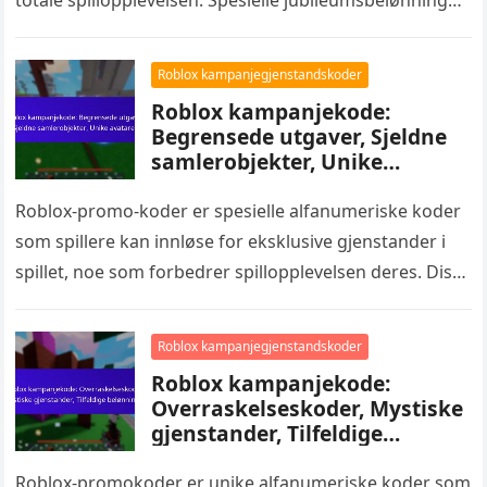
og milepælkoder blir ofte utgitt under betydningsfulle
hendelser,…
Roblox kampanjegjenstandskoder
Roblox kampanjekode:
Begrensede utgaver, Sjeldne
samlerobjekter, Unike
avatarer
Roblox-promo-koder er spesielle alfanumeriske koder
som spillere kan innløse for eksklusive gjenstander i
spillet, noe som forbedrer spillopplevelsen deres. Disse
kodene låser opp begrensede utgaver av gjenstander,
…
Roblox kampanjegjenstandskoder
Roblox kampanjekode:
Overraskelseskoder, Mystiske
gjenstander, Tilfeldige
belønninger
Roblox-promokoder er unike alfanumeriske koder som